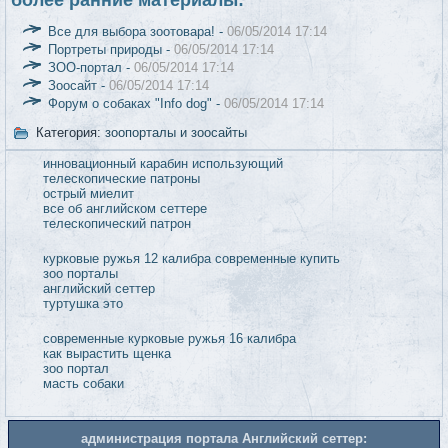
Все для выбора зоотовара! -
06/05/2014 17:14
Портреты природы -
06/05/2014 17:14
ЗОО-портал -
06/05/2014 17:14
Зоосайт -
06/05/2014 17:14
Форум о собаках "Info dog" -
06/05/2014 17:14
Категория:
зоопорталы и зоосайты
инновационный карабин использующий
телескопические патроны
острый миелит
все об английском сеттере
телескопический патрон
курковые ружья 12 калибра современные купить
зоо порталы
английский сеттер
туртушка это
современные курковые ружья 16 калибра
как вырастить щенка
зоо портал
масть собаки
администрация портала Английский сеттер: