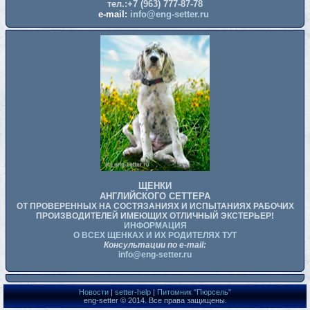
тел.:+7 (963) 777-87-78
e-mail:
info@eng-setter.ru
ЩЕНКИ
АНГЛИЙСКОГО СЕТТЕРА
ОТ ПРОВЕРЕННЫХ НА СОСТЯЗАНИЯХ И ИСПЫТАНИЯХ РАБОЧИХ
ПРОИЗВОДИТЕЛЕЙ ИМЕЮЩИХ ОТЛИЧНЫЙ ЭКСТЕРЬЕР!
ИНФОРМАЦИЯ
О ВСЕХ ЩЕНКАХ И ИХ РОДИТЕЛЯХ ТУТ
Консультации по e-mail:
info@eng-setter.ru
Новости
|
setter-help
|
Питомник "Пюрсель"
eng-setter © 2014. Все права защищены.