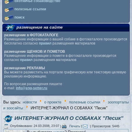
охотничье собаководство
полезные ссылки
поиск
размещение на сайте
размещение в ФОТОКАТАЛОГЕ
Размещение информации о вашей собаке в фотокаталоге производится
бесплатно согласно
правил
размещения материалов
размещение ЩЕНКОВ И ПОМЕТОВ
Размещение информации о помете в фотокаталоге производится
согласно
правил
размещения материалов
размещение РЕКЛАМЫ
Вы можете разместить на портале графическую или текстовую целевую
рекламную информацию.
По вопросам размещения пишите
e-mail:
info@eng-setter.ru
Вы здесь:
новости
о проекте
полезные ссылки
зоопорталы
и зоосайты
ИНТЕРНЕТ-ЖУРНАЛ О СОБАКАХ "Песик"
ИНТЕРНЕТ-ЖУРНАЛ О СОБАКАХ "Песик"
Опубликовано: 24.03.2008, 23:07
|
Печать
|
| Просмотров: 5445