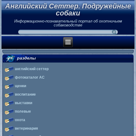
Английский Сеттер. Подружейные
собаки
Информационно-познавательный портал об охотничьем
собаководстве
разделы
английский сеттер
фотокаталог АС
щенки
воспитание
выставки
полевые
охота
ветеринария