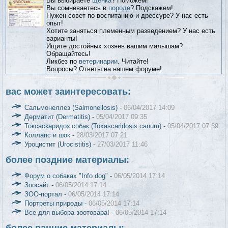
Вы выбираете
щенка
? Поможем!
Вы сомневаетесь в
породе
? Подскажем!
Нужен совет по воспитанию и дрессуре? У нас есть
опыт!
Хотите заняться племенным разведением? У нас есть
варианты!
Ищите достойных хозяев вашим малышам?
Обращайтесь!
Ликбез по
ветеринарии
. Читайте!
Вопросы? Ответы на нашем форуме!
вас может заинтересовать:
Сальмонеллез (Salmonellosis) -
06/04/2017 14:09
Дерматит (Dermatitis) -
05/04/2017 09:35
Токсаскаридоз собак (Toxascaridosis canum) -
05/04/2017 07:39
Коллапс и шок -
28/03/2017 07:21
Уроцистит (Urocistitis) -
27/03/2017 11:46
более поздние материалы:
Форум о собаках "Info dog" -
06/05/2014 17:14
Зоосайт -
06/05/2014 17:14
ЗОО-портал -
06/05/2014 17:14
Портреты природы -
06/05/2014 17:14
Все для выбора зоотовара! -
06/05/2014 17:14
более ранние материалы: