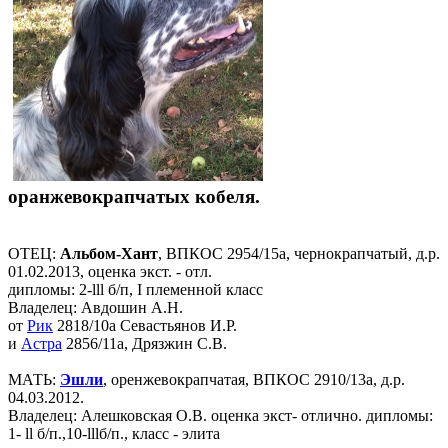
оранжевокрапчатых кобеля.
ОТЕЦ:
Альбом-Хант
, ВПКОС 2954/15а, чернокрапчатый, д.р.
01.02.2013, оценка экст. - отл.
дипломы: 2-lll б/п, I племенной класс
Владелец: Авдошин А.Н.
от
Рик
2818/10а Севастьянов И.Р.
и
Астра
2856/11а, Дрязжин С.В.
МАТЬ:
Эшли
, оренжевокрапчатая, ВПКОС 2910/13а, д.р.
04.03.2012.
Владелец: Алешковская О.В. оценка экст- отлично. дипломы:
1- ll б/п.,10-lllб/п., класс - элита