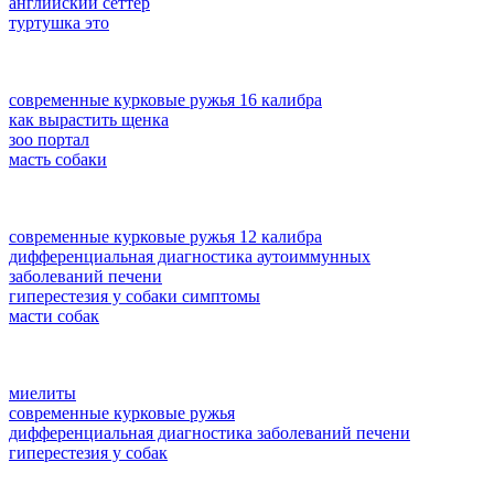
английский сеттер
туртушка это
современные курковые ружья 16 калибра
как вырастить щенка
зоо портал
масть собаки
современные курковые ружья 12 калибра
дифференциальная диагностика аутоиммунных
заболеваний печени
гиперестезия у собаки симптомы
масти собак
миелиты
современные курковые ружья
дифференциальная диагностика заболеваний печени
гиперестезия у собак