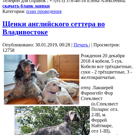
Телефон для справок : +7(915) 378-48-18 Елена Алексеевна.
скачать бланк заявки
Категория:
план проведения
Щенки английского сеттера во
Владивостоке
Опубликовано: 30.01.2019, 00:28
|
Печать
|
| Просмотров:
12758
Рождения 20 декабря
2018 4 кобеля, 5 сук.
Кобели все трёхцветные,
суки - 2 трёхцветные, 3 -
желтокрапчатые.
отец: Лакшерей
Фаренгейт Фор
Спеклвест
(о.Спеклвест
Поларис отл.
2-III, м.
Феррей
Найтмаре,
отл 1-III),