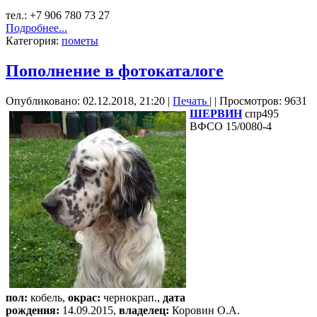
тел.: +7 906 780 73 27
Подробнее...
Категория:
пометы
Пополнение в фотокаталоге
Опубликовано: 02.12.2018, 21:20
|
Печать
|
| Просмотров: 9631
ШЕРВИН
спр495
ВФСО 15/0080-4
пол:
кобель,
окрас:
чернокрап.,
дата
рождения:
14.09.2015,
владелец:
Коровин О.А.