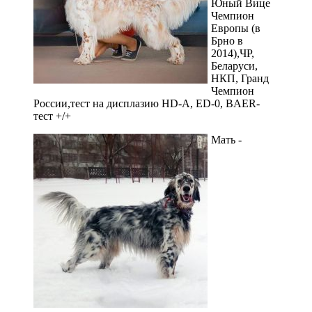
Юный Вице
Чемпион
Европы (в
Брно в
2014),ЧР,
Беларуси,
НКП, Гранд
Чемпион
России,тест на дисплазию HD-A, ED-0, BAER-
тест +/+
Мать -