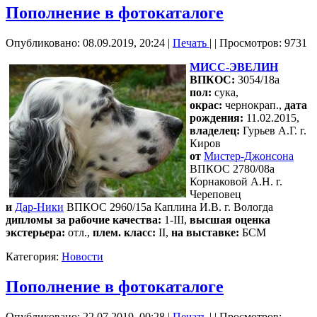
Пополнение в фотокаталоге
Опубликовано: 08.09.2019, 20:24
|
Печать
|
| Просмотров: 9731
МИСС-ЭВЕЛИН
ВПКОС:
3054/18а
пол:
сука,
окрас:
чернокрап.,
дата
рождения:
11.02.2015,
владелец:
Гурьев А.Г. г.
Киров
от
Мистер-Джонсона
ВПКОС 2780/08а
Корнаковой А.Н. г.
Череповец
и
Дар-Ники
ВПКОС 2960/15а Каплина И.В. г. Вологда
дипломы за рабочие качества:
1-III,
высшая оценка
экстерьера:
отл.,
плем. класс:
II,
на выставке:
БСМ
Категория:
Новости
Пополнение в фотокаталоге
Опубликовано: 22.07.2019, 00:28
|
Печать
|
| Просмотров: