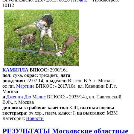
10112
КАМИЛЛА
ВПКОС:
2990/16а
пол:
сука,
окрас:
трехцвет.,
дата
рождения:
22.07.14,
владелец:
Власов В.А. г. Москва
от
пп.
Мартина
ВПКОС: - 2817/10а, вл. Казанкин Б.Г. г.
Москва
и
Дженни Дю Малис
ВПКОС: - 2935/14а, вл. Павловский
В.Ф., г. Москва
дипломы за рабочие качества:
3-III,
высшая оценка
экстерьера:
оч.хор.,
плем. класс:
I,
на выставке:
МЗМ
Категория:
Новости
РЕЗУЛЬТАТЫ Московские областные