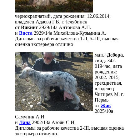
чернокрапчатый, дата рождения: 12.06.2014,
владелец Адаева Г.В. г.Челябинск
от
Викинг
2929/14а Антонова А.П.
и
Виста
2929/14а Михайлова-Кузьмина А.
Дипломы за рабочие качества 1-II, 5- III, высшая
оценка экстерьера отлично
мать:
Дебора
,
свид. 342-
0194/ас, дата
рождения:
20.02. 2015,
трехцветная,
владелец
Чигирев М. г.
Пермь
от
Жак
2825/10а
Самуник А.И.
и
Лана
2902/13а Азоян С.И.
Дипломы за рабочие качества 2-III, высшая оценка
экстерьера отлично.