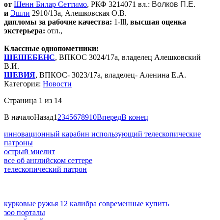
от
Шенн Билар Сеттимо
, РКФ 3214071 вл.:
Волков П.Е.
и
Эшли
2910/13а, Алешковская О.В.
дипломы за рабочие качества:
1-lll,
высшая оценка
экстерьера:
отл.,
Классные однопометники:
ШЕШЕБЕНС
, ВПКОС 3024/17а, владелец Алешковский
В.И.
ШЕВИЯ
, ВПКОС- 3023/17а, владелец- Аленина Е.А.
Категория:
Новости
Страница 1 из 14
В начало
Назад
1
2
3
4
5
6
7
8
9
10
Вперед
В конец
инновационный карабин использующий телескопические
патроны
острый миелит
все об английском сеттере
телескопический патрон
курковые ружья 12 калибра современные купить
зоо порталы