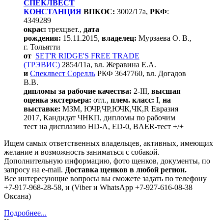
СПЕКЛВЕСТ
КОНСТАНЦИЯ
ВПКОС:
3002/17а,
РКФ
:
4349289
окрас:
трехцвет.,
дата
рождения:
15.11.2015,
владелец:
Мурзаева О. В.,
г. Тольятти
от
SET'R RIDGE'S FREE TRADE
(ТРЭВИС)
2854/11а, вл. Жеравина Е.А.
и
Спеклвест Сорелль
РКФ 3647760, вл. Догадов
В.В.
дипломы за рабочие качества:
2-III,
высшая
оценка экстерьера:
отл.,
плем. класс:
I,
на
выставке:
МЗМ, ЮЧР,ЧР,ЮЧК,ЧК,R Евразия
2017, Кандидат ЧНКП, дипломы по рабочим
тест на дисплазию HD-A, ED-0, BAER-тест +/+
Ищем самых ответственных владельцев, активных, имеющих
желание и возможность заниматься с собакой.
Дополнительную информацию, фото щенков, документы, по
запросу на e-mail.
Доставка щенков в любой регион.
Все интересующие вопросы вы сможете задать по телефону
+7-917-968-28-58, и (Viber и WhatsApp +7-927-616-08-38
Оксана)
Подробнее...