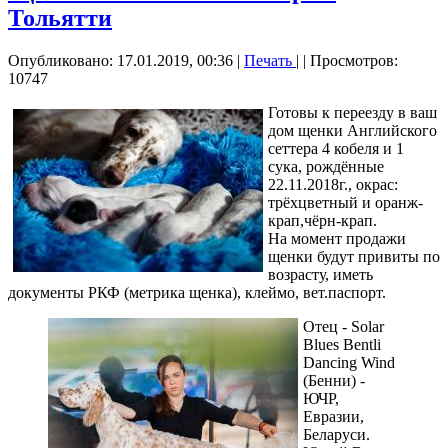
Тольятти
Опубликовано: 17.01.2019, 00:36
|
Печать
|
| Просмотров:
10747
Готовы к переезду в ваш
дом щенки Английского
сеттера 4 кобеля и 1
сука, рождённые
22.11.2018г., окрас:
трёхцветный и оранж-
крап,чёрн-крап.
На момент продажи
щенки будут привиты по
возрасту, иметь
документы РКФ (метрика щенка), клеймо, вет.паспорт.
Отец - Solar
Blues Bentli
Dancing Wind
(Бенни) -
ЮЧР,
Евразии,
Беларуси.