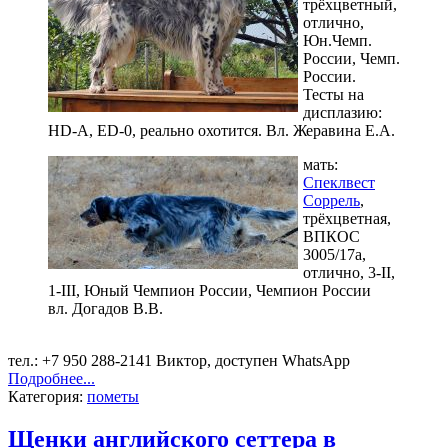
трёхцветный,
отлично,
Юн.Чемп.
России, Чемп.
России.
Тесты на
дисплазию:
HD-A, ED-0, реально охотится. Вл. Жеравина Е.А.
мать:
Спеклвест
Соррель
,
трёхцветная,
ВПКОС
3005/17а,
отлично, 3-II,
1-III, Юный Чемпион России, Чемпион России
вл. Догадов В.В.
тел.: +7 950 288-2141 Виктор, доступен WhatsApp
Подробнее...
Категория:
пометы
Щенки английского сеттера в