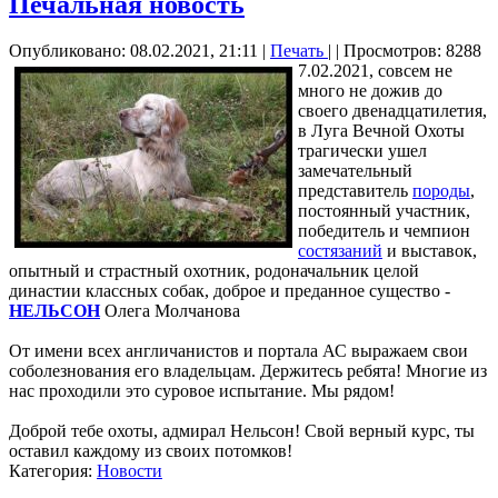
Печальная новость
Опубликовано: 08.02.2021, 21:11
|
Печать
|
| Просмотров: 8288
7.02.2021, совсем не
много не дожив до
своего двенадцатилетия,
в Луга Вечной Охоты
трагически ушел
замечательный
представитель
породы
,
постоянный участник,
победитель и чемпион
состязаний
и выставок,
опытный и страстный охотник, родоначальник целой
династии классных собак, доброе и преданное существо -
НЕЛЬСОН
Олега Молчанова
От имени всех англичанистов и портала АС выражаем свои
соболезнования его владельцам. Держитесь ребята! Многие из
нас проходили это суровое испытание. Мы рядом!
Доброй тебе охоты, адмирал Нельсон! Свой верный курс, ты
оставил каждому из своих потомков!
Категория:
Новости