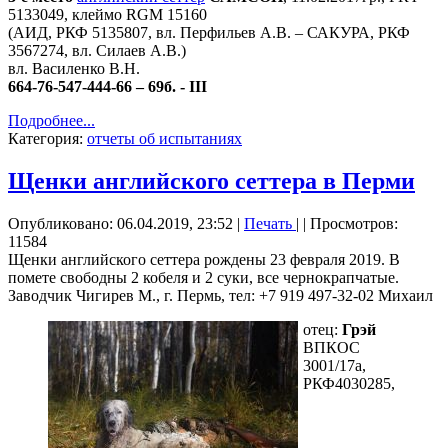
5133049, клеймо RGM 15160
(АИД, РКФ 5135807, вл. Перфильев А.В. – САКУРА, РКФ
3567274, вл. Силаев А.В.)
вл. Василенко В.Н.
664-76-547-444-66 – 69б. - III
Подробнее...
Категория:
отчеты об испытаниях
Щенки английского сеттера в Перми
Опубликовано: 06.04.2019, 23:52
|
Печать
|
| Просмотров:
11584
Щенки английского сеттера рождены 23 февраля 2019. В
помете свободны 2 кобеля и 2 суки, все чернокрапчатые.
Заводчик Чигирев М., г. Пермь, тел: +7 919 497-32-02 Михаил
отец:
Грэй
ВПКОС
3001/17а,
РКФ4030285,