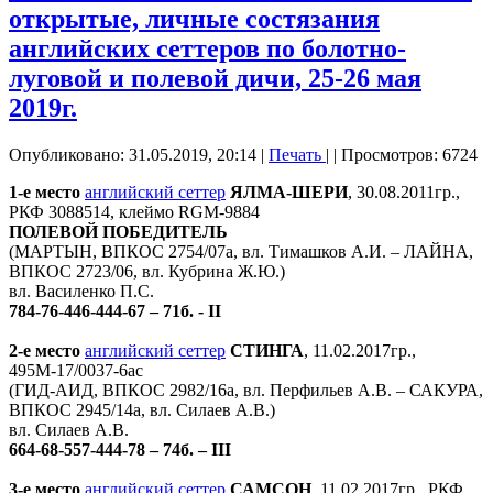
открытые, личные состязания
английских сеттеров по болотно-
луговой и полевой дичи, 25-26 мая
2019г.
Опубликовано: 31.05.2019, 20:14
|
Печать
|
| Просмотров: 6724
1-е место
английский сеттер
ЯЛМА-ШЕРИ
, 30.08.2011гр.,
РКФ 3088514, клеймо RGM-9884
ПОЛЕВОЙ ПОБЕДИТЕЛЬ
(МАРТЫН, ВПКОС 2754/07а, вл. Тимашков А.И. – ЛАЙНА,
ВПКОС 2723/06, вл. Кубрина Ж.Ю.)
вл. Василенко П.С.
784-76-446-444-67 – 71б. - II
2-е место
английский сеттер
СТИНГА
, 11.02.2017гр.,
495М-17/0037-6ас
(ГИД-АИД, ВПКОС 2982/16а, вл. Перфильев А.В. – САКУРА,
ВПКОС 2945/14а, вл. Силаев А.В.)
вл. Силаев А.В.
664-68-557-444-78 – 74б. – III
3-е место
английский сеттер
САМСОН
, 11.02.2017гр., РКФ