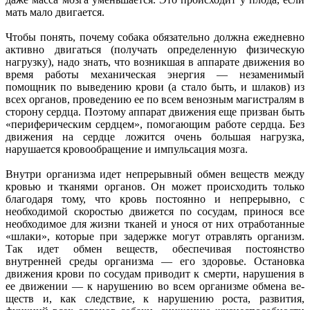
мать мало двигается.
Чтобы понять, почему собака обязательно должна ежедневно
активно двигаться (получать определенную физическую
нагрузку), надо знать, что возникшая в аппарате движения во
время работы механическая энергия — незаменимый
помощник по выведению крови (а стало быть, и шлаков) из
всех органов, проведению ее по всем венозным магистралям в
сторону сердца. Поэтому аппарат движения еще призван быть
«периферическим сердцем», помогающим работе сердца. Без
движения на сердце ложится очень большая нагрузка,
нарушается кровообращение и импульсация мозга.
Внутри организма идет непрерывный обмен веществ между
кровью и тканями органов. Он может происходить только
благодаря тому, что кровь постоянно и непрерывно, с
необходимой скоростью движется по сосудам, принося все
необходимое для жизни тканей и унося от них отработанные
«шлаки», которые при задержке могут отравлять организм.
Так идет обмен веществ, обеспечивая постоянство
внутренней среды организма — его здоровье. Остановка
движения крови по сосудам приводит к смерти, нарушения в
ее движении — к нарушению во всем организме обмена ве-
ществ и, как следствие, к нарушению роста, развития,