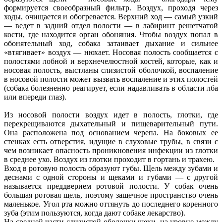
формируется своеобразный фильтр. Воздух, проходя через
ходы, очищается и обогревается. Верхний ход — самый узкий
— ведет в задний отдел полости — в лабиринт решетчатой
кости, где находится орган обоняния. Чтобы воздух попал в
обонятельный ход, собака затаивает дыхание и сильнее
«втягивает» воздух — нюхает. Носовая полость сообщается с
полостями лобной и верхнечелюстной костей, которые, как и
носовая полость, выстланы слизистой оболочкой, воспаление
в носовой полости может вызвать воспаление и этих полостей
(собака болезненно реагирует, если надавливать в области лба
или впереди глаз).
Из носовой полости воздух идет в полость, глотки, где
перекрещиваются дыхательный и пищеварительный пути.
Она расположена под основанием черепа. На боковых ее
стенках есть отверстия, идущие в слуховые трубы, в связи с
чем возникает опасность проникновения инфекции из глотки
в среднее ухо. Воздух из глотки проходит в гортань и трахею.
Вход в ротовую полость образуют губы. Щель между зубами и
деснами с одной стороны и щеками и губами — с другой
называется преддверием ротовой полости. У собак очень
большая ротовая щель, поэтому защечное пространство очень
маленькое. Угол рта можно оттянуть до последнего коренного
зуба (этим пользуются, когда дают собаке лекарство).
На средней части слизистой оболочки щеки, на уровне между