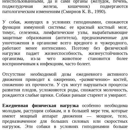
неиспользованными, да и сами органы (желудок, печень,
поджелудочная железа, кишечник) подвергаются
патологическим изменениям (Смирнов К. В., 1990).
У собак, живущих в условиях гиподинамии, снижаются
функции иммунной системы: ее красный костный мозг,
тимус, селезенка, лимфатические узлы, вырабатывающие
защитные образования (антитела), предназначенные для
уничтожения в организме всего вредного и чужеродного,
работают менее интенсивно. Поэтому без физической
нагрузки падает жизнеспособность, жизнеустойчивость
организма, из-за чего животное становится более
восприимчивым к инфекциям, часто болеет.
Отсутствие необходимой дозы ежедневного активного
движения приводит к ожирению, «размягчению» костей,
снижению их прочности. У сук могут нарушаться процессы
развития плодов, усложняются роды, снижается молочность,
рождаются слабые щенки. Собаки раньше стареют и умирают.
Ежедневная физическая нагрузка
особенно необходима
молодым, растущим собакам, и в большей мере тем, которые
имеют мощный аппарат движения — мощное, тело,
предназначенное для больших силовых или скоростных
нагрузок. Эти собаки в условиях гиподинамии больше