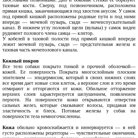
тазовые кости. Сверху, под позвоночником, расположена
прямая кишка, заканчивающаяся под хвостом анусом. У самок
под прямой кишкой расположены родовые пути и под ними
впереди — мочевой пузырь, сзади — мочеиспускательный
канал. В нижнем углу половой щели (вульвы) у самок виден
рудимент полового члена самца — клитор.
У кобелей в тазовой полости под прямой кишкой впереди
лежит мочевой пузырь, сзади — предстательная железа и
тазовая часть мочеполового канала.
Кожный покров
Все тело собаки покрыто тонкой и прочной оболочкой—
кожей. Ее поверхность Покрыта многослойным плоским
эпителием — эпидермисом, который в своих нижних слоях
все время дает новые слои клеток, а верхние слои в это время
отмирают и отторгаются от кожи. Обильное отторжение
верхних слоев характеризуется шелушением, появлением
перхоти. На поверхности кожи открываются отверстия
сальных желез, которые смазывают волосы, придавая им
эластичность и блеск. Потовые железы у собак на
поверхности тела немногочисленны.
Кожа
обильно кровоснабжается и иннервируется — в ней
густо расположены рецепторы — чувствительные окончания,