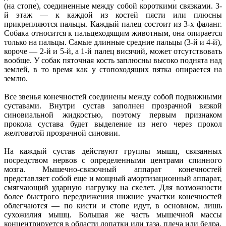
(на стопе), соединенные между собой короткими связками. 3-
й этаж — к каждой из костей пясти или плюсны
прикрепляются пальцы. Каждый палец состоит из 3-х фаланг.
Собака относится к пальцеходящим животным, она опирается
только на пальцы. Самые длинные средние пальцы (3-й и 4-й),
короче — 2-й и 5-й, а 1-й палец висячий, может отсутствовать
вообще. У собак пяточная кость заплюсны высоко поднята над
землей, в то время как у стопоходящих пятка опирается на
землю.
Все звенья конечностей соединены между собой подвижными
суставами. Внутри сустав заполнен прозрачной вязкой
синовиальной жидкостью, поэтому первым признаком
прокола сустава будет выделение из него через прокол
желтоватой прозрачной синовии.
На каждый сустав действуют группы мышц, связанных
посредством нервов с определенными центрами спинного
мозга. Мышечно-связочный аппарат конечностей
представляет собой еще и мощный амортизационный аппарат,
смягчающий ударную нагрузку на скелет. Для возможности
более быстрого передвижения нижние участки конечностей
облегчаются — по кисти и стопе идут, в основном, лишь
сухожилия мышц. Большая же часть мышечной массы
концентрируется в области лопатки или таза, плеча или бедра.