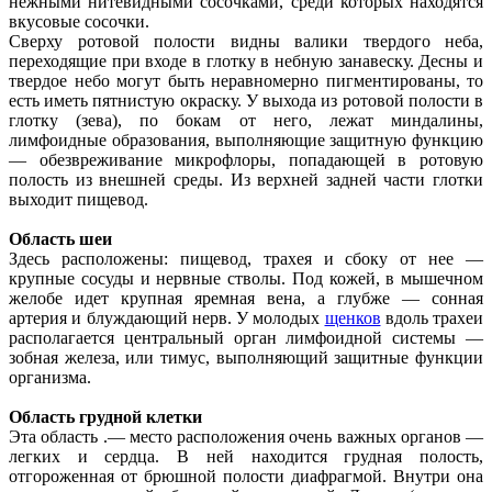
нежными нитевидными сосочками, среди которых находятся
вкусовые сосочки.
Сверху ротовой полости видны валики твердого неба,
переходящие при входе в глотку в небную занавеску. Десны и
твердое небо могут быть неравномерно пигментированы, то
есть иметь пятнистую окраску. У выхода из ротовой полости в
глотку (зева), по бокам от него, лежат миндалины,
лимфоидные образования, выполняющие защитную функцию
— обезвреживание микрофлоры, попадающей в ротовую
полость из внешней среды. Из верхней задней части глотки
выходит пищевод.
Область шеи
Здесь расположены: пищевод, трахея и сбоку от нее —
крупные сосуды и нервные стволы. Под кожей, в мышечном
желобе идет крупная яремная вена, а глубже — сонная
артерия и блуждающий нерв. У молодых
щенков
вдоль трахеи
располагается центральный орган лимфоидной системы —
зобная железа, или тимус, выполняющий защитные функции
организма.
Область грудной клетки
Эта область .— место расположения очень важных органов —
легких и сердца. В ней находится грудная полость,
отгороженная от брюшной полости диафрагмой. Внутри она