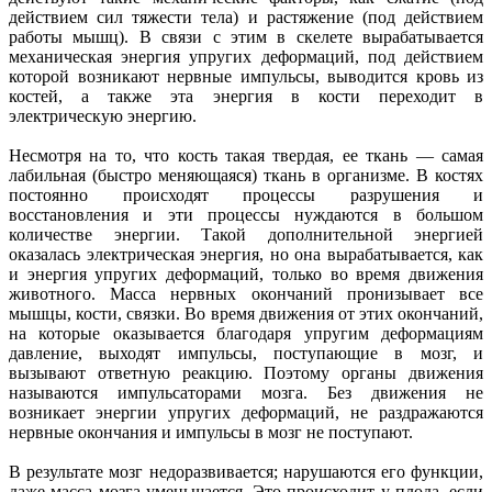
действием сил тяжести тела) и растяжение (под действием
работы мышц). В связи с этим в скелете вырабатывается
механическая энергия упругих деформаций, под действием
которой возникают нервные импульсы, выводится кровь из
костей, а также эта энергия в кости переходит в
электрическую энергию.
Несмотря на то, что кость такая твердая, ее ткань — самая
лабильная (быстро меняющаяся) ткань в организме. В костях
постоянно происходят процессы разрушения и
восстановления и эти процессы нуждаются в большом
количестве энергии. Такой дополнительной энергией
оказалась электрическая энергия, но она вырабатывается, как
и энергия упругих деформаций, только во время движения
животного. Масса нервных окончаний пронизывает все
мышцы, кости, связки. Во время движения от этих окончаний,
на которые оказывается благодаря упругим деформациям
давление, выходят импульсы, поступающие в мозг, и
вызывают ответную реакцию. Поэтому органы движения
называются импульсаторами мозга. Без движения не
возникает энергии упругих деформаций, не раздражаются
нервные окончания и импульсы в мозг не поступают.
В результате мозг недоразвивается; нарушаются его функции,
даже масса мозга уменьшается. Это происходит у плода, если