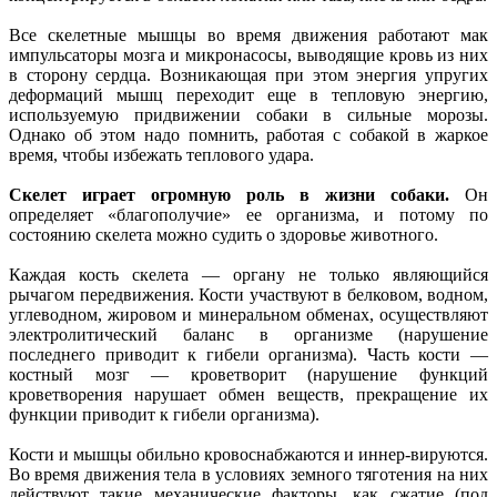
Все скелетные мышцы во время движения работают мак
импульсаторы мозга и микронасосы, выводящие кровь из них
в сторону сердца. Возникающая при этом энергия упругих
деформаций мышц переходит еще в тепловую энергию,
используемую придвижении собаки в сильные морозы.
Однако об этом надо помнить, работая с собакой в жаркое
время, чтобы избежать теплового удара.
Скелет играет огромную роль в жизни собаки.
Он
определяет «благополучие» ее организма, и потому по
состоянию скелета можно судить о здоровье животного.
Каждая кость скелета — органу не только являющийся
рычагом передвижения. Кости участвуют в белковом, водном,
углеводном, жировом и минеральном обменах, осуществляют
электролитический баланс в организме (нарушение
последнего приводит к гибели организма). Часть кости —
костный мозг — кроветворит (нарушение функций
кроветворения нарушает обмен веществ, прекращение их
функции приводит к гибели организма).
Кости и мышцы обильно кровоснабжаются и иннер-вируются.
Во время движения тела в условиях земного тяготения на них
действуют такие механические факторы, как сжатие (под