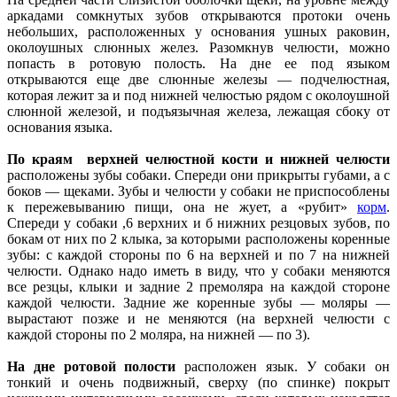
аркадами сомкнутых зубов открываются протоки очень
небольших, расположенных у основания ушных раковин,
околоушных слюнных желез. Разомкнув челюсти, можно
попасть в ротовую полость. На дне ее под языком
открываются еще две слюнные железы — подчелюстная,
которая лежит за и под нижней челюстью рядом с околоушной
слюнной железой, и подъязычная железа, лежащая сбоку от
основания языка.
По краям верхней челюстной кости и нижней челюсти
расположены зубы собаки. Спереди они прикрыты губами, а с
боков — щеками. Зубы и челюсти у собаки не приспособлены
к пережевыванию пищи, она не жует, а «рубит»
корм
.
Спереди у собаки ,6 верхних и б нижних резцовых зубов, по
бокам от них по 2 клыка, за которыми расположены коренные
зубы: с каждой стороны по 6 на верхней и по 7 на нижней
челюсти. Однако надо иметь в виду, что у собаки меняются
все резцы, клыки и задние 2 премоляра на каждой стороне
каждой челюсти. Задние же коренные зубы — моляры —
вырастают позже и не меняются (на верхней челюсти с
каждой стороны по 2 моляра, на нижней — по 3).
На дне ротовой полости
расположен язык. У собаки он
тонкий и очень подвижный, сверху (по спинке) покрыт