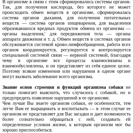
В организме в связи с этим сформировались системы органов.
Так, для получения кислорода, без которого не может
происходить обмен веществ в организме, сформировалась
система органов дыхания, для получения питательных
веществ — система органов пищеварения, для выделения
образовавшихся вредных продуктов обмена из организма —
органы выделения,' для передвижения тела — органы
аппарата движения и т. д. Обмен веществ в системах органов
обслуживается системой крово-лимфообращения, работа всех
органов координируется, регулируется и контролируется
специальной системой связи — нервной системой, благодаря
чему в организме все процессы взаимосвязаны и
взаимообусловлены, и он представляет из себя единое целое.
Поэтому всякие изменения или нарушения в одном органе
могут вызвать заболевание всего организма.
Знание основ строения и функций организма собаки
не
только помогает выяснить, что случилось с собакой, но и
предупредить появление нарушений в ее организме.
Чем лучше Вы знаете организм собаки, ее особенности, тем
легче Вам ее выращивать и воспитывать — в этом случае ее
организм не представляет для Вас загадки и дает возможность
более сознательно обращаться с ней, создавать ей
определенные условия жизни, к которым организм мог бы
хорошо приспособиться.