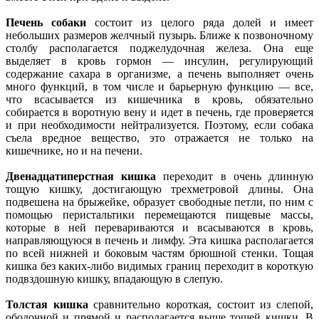
Печень собаки
состоит из целого ряда долей и имеет
небольших размеров желчный пузырь. Ближе к позвоночному
столбу располагается поджелудочная железа. Она еще
выделяет в кровь гормон — инсулин, регулирующий
содержание сахара в организме, а печень выполняет очень
много функций, в том числе и барьерную функцию — все,
что всасывается из кишечника в кровь, обязательно
собирается в воротную вену и идет в печень, где проверяется
и при необходимости нейтрализуется. Поэтому, если собака
съела вредное вещество, это отражается не только на
кишечнике, но и на печени.
Двенадцатиперстная кишка
переходит в очень длинную
тощую кишку, достигающую трехметровой длины. Она
подвешена на брыжейке, образует свободные петли, по ним с
помощью перистальтики перемещаются пищевые массы,
которые в ней перевариваются и всасываются в кровь,
направляющуюся в печень и лимфу. Эта кишка располагается
по всей нижней и боковым частям брюшной стенки. Тощая
кишка без каких-либо видимых границ переходит в короткую
подвздошную кишку, впадающую в слепую.
Толстая кишка
сравнительно короткая, состоит из слепой,
ободочной и прямой и располагается выше тощей кишки. В