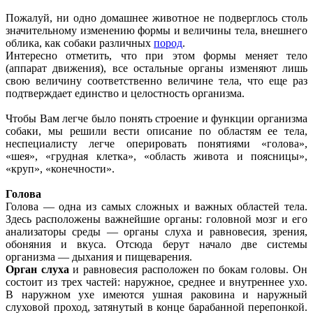
Пожалуй, ни одно домашнее животное не подверглось столь
значительному изменению формы и величины тела, внешнего
облика, как собаки различных
пород
.
Интересно отметить, что при этом формы меняет тело
(аппарат движения), все остальные органы изменяют лишь
свою величину соответственно величине тела, что еще раз
подтверждает единство и целостность организма.
Чтобы Вам легче было понять строение и функции организма
собаки, мы решили вести описание по областям ее тела,
неспециалисту легче оперировать понятиями «голова»,
«шея», «грудная клетка», «область живота и поясницы»,
«круп», «конечности».
Голова
Голова — одна из самых сложных и важных областей тела.
Здесь расположены важнейшие органы: головной мозг и его
анализаторы среды — органы слуха и равновесия, зрения,
обоняния и вкуса. Отсюда берут начало две системы
организма — дыхания и пищеварения.
Орган слуха
и равновесия расположен по бокам головы. Он
состоит из трех частей: наружное, среднее и внутреннее ухо.
В наружном ухе имеются ушная раковина и наружный
слуховой проход, затянутый в конце барабанной перепонкой.