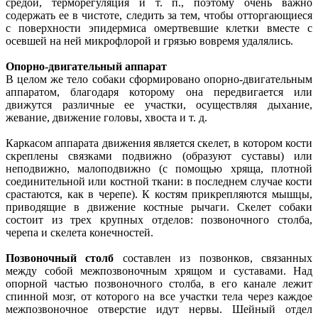
средой, терморегуляция и т. п., поэтому очень важно
содержать ее в чистоте, следить за тем, чтобы отторгающиеся
с поверхности эпидермиса омертвевшие клетки вместе с
осевшей на ней микрофлорой и грязью вовремя удалялись.
Опорно-двигательный аппарат
В целом же тело собаки сформировано опорно-двигательным
аппаратом, благодаря которому она передвигается или
движутся различные ее участки, осуществляя дыхание,
жевание, движение головы, хвоста и т. д.
Каркасом аппарата движения является скелет, в котором кости
скреплены связками подвижно (образуют суставы) или
неподвижно, малоподвижно (с помощью хряща, плотной
соединительной или костной ткани: в последнем случае кости
срастаются, как в черепе). К костям прикрепляются мышцы,
приводящие в движение костные рычаги. Скелет собаки
состоит из трех крупных отделов: позвоночного столба,
черепа и скелета конечностей.
Позвоночный столб
составлен из позвонков, связанных
между собой межпозвоночным хрящом и суставами. Над
опорной частью позвоночного столба, в его канале лежит
спинной мозг, от которого на все участки тела через каждое
межпозвоночное отверстие идут нервы. Шейный отдел