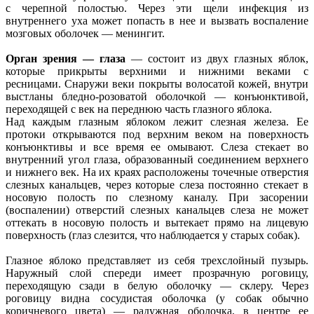
с черепной полостью. Через эти щели инфекция из
внутреннего уха может попасть в нее и вызвать воспаление
мозговых оболочек — менингит.
Орган зрения — глаза
— состоит из двух глазных яблок,
которые прикрыты верхними и нижними веками с
ресницами. Снаружи веки покрыты волосатой кожей, внутри
выстланы бледно-розоватой оболочкой — конъюнктивой,
переходящей с век на переднюю часть глазного яблока.
Над каждым глазным яблоком лежит слезная железа. Ее
протоки открываются под верхним веком на поверхность
конъюнктивы и все время ее омывают. Слеза стекает во
внутренний угол глаза, образованный соединением верхнего
и нижнего век. На их краях расположены точечные отверстия
слезных канальцев, через которые слеза постоянно стекает в
носовую полость по слезному каналу. При засорении
(воспалении) отверстий слезных канальцев слеза не может
оттекать в носовую полость и вытекает прямо на лицевую
поверхность (глаз слезится, что наблюдается у старых собак).
Глазное яблоко представляет из себя трехслойный пузырь.
Наружный слой спереди имеет прозрачную роговицу,
переходящую сзади в белую оболочку — склеру. Через
роговицу видна сосудистая оболочка (у собак обычно
коричневого цвета) — радужная оболочка, в центре ее