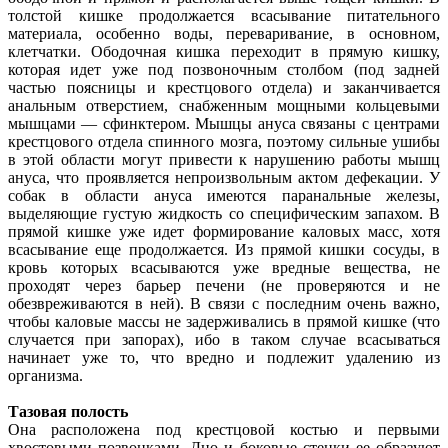
толстой кишке продолжается всасывание питательного
материала, особенно воды, переваривание, в основном,
клетчатки. Ободочная кишка переходит в прямую кишку,
которая идет уже под позвоночным столбом (под задней
частью поясницы и крестцового отдела) и заканчивается
анальным отверстием, снабженным мощными кольцевыми
мышцами — сфинктером. Мышцы ануса связаны с центрами
крестцового отдела спинного мозга, поэтому сильные ушибы
в этой области могут привести к нарушению работы мышц
ануса, что проявляется непроизвольным актом дефекации. У
собак в области ануса имеются паранальные железы,
выделяющие густую жидкость со специфическим запахом. В
прямой кишке уже идет формирование каловых масс, хотя
всасывание еще продолжается. Из прямой кишки сосуды, в
кровь которых всасываются уже вредные вещества, не
проходят через барьер печени (не проверяются и не
обезвреживаются в ней). В связи с последним очень важно,
чтобы каловые массы не задерживались в прямой кишке (что
случается при запорах), ибо в таком случае всасываться
начинает уже то, что вредно и подлежит удалению из
организма.
Тазовая полость
Она расположена под крестцовой костью и первыми
хвостовыми позвонками. Дно и боковые стенки ее образуют