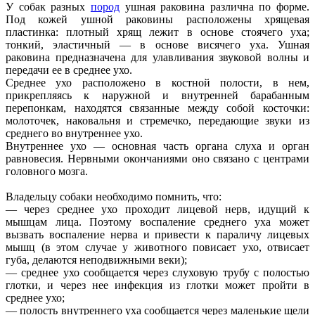
У собак разных
пород
ушная раковина различна по форме.
Под кожей ушной раковины расположены хрящевая
пластинка: плотный хрящ лежит в основе стоячего уха;
тонкий, эластичный — в основе висячего уха. Ушная
раковина предназначена для улавливания звуковой волны и
передачи ее в среднее ухо.
Среднее ухо расположено в костной полости, в нем,
прикрепляясь к наружной и внутренней барабанным
перепонкам, находятся связанные между собой косточки:
молоточек, наковальня и стремечко, передающие звуки из
среднего во внутреннее ухо.
Внутреннее ухо — основная часть органа слуха и орган
равновесия. Нервными окончаниями оно связано с центрами
головного мозга.
Владельцу собаки необходимо помнить, что:
— через среднее ухо проходит лицевой нерв, идущий к
мышцам лица. Поэтому воспаление среднего уха может
вызвать воспаление нерва и привести к параличу лицевых
мышц (в этом случае у животного повисает ухо, отвисает
губа, делаются неподвижными веки);
— среднее ухо сообщается через слуховую трубу с полостью
глотки, и через нее инфекция из глотки может пройти в
среднее ухо;
— полость внутреннего уха сообщается через маленькие щели