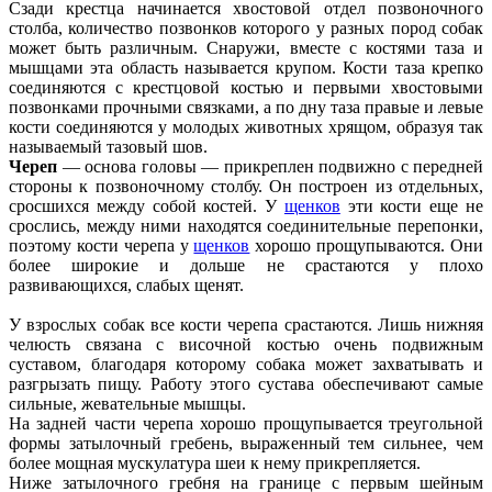
Сзади крестца начинается хвостовой отдел позвоночного
столба, количество позвонков которого у разных пород собак
может быть различным. Снаружи, вместе с костями таза и
мышцами эта область называется крупом. Кости таза крепко
соединяются с крестцовой костью и первыми хвостовыми
позвонками прочными связками, а по дну таза правые и левые
кости соединяются у молодых животных хрящом, образуя так
называемый тазовый шов.
Череп
— основа головы — прикреплен подвижно с передней
стороны к позвоночному столбу. Он построен из отдельных,
сросшихся между собой костей. У
щенков
эти кости еще не
срослись, между ними находятся соединительные перепонки,
поэтому кости черепа у
щенков
хорошо прощупываются. Они
более широкие и дольше не срастаются у плохо
развивающихся, слабых щенят.
У взрослых собак все кости черепа срастаются. Лишь нижняя
челюсть связана с височной костью очень подвижным
суставом, благодаря которому собака может захватывать и
разгрызать пищу. Работу этого сустава обеспечивают самые
сильные, жевательные мышцы.
На задней части черепа хорошо прощупывается треугольной
формы затылочный гребень, выраженный тем сильнее, чем
более мощная мускулатура шеи к нему прикрепляется.
Ниже затылочного гребня на границе с первым шейным