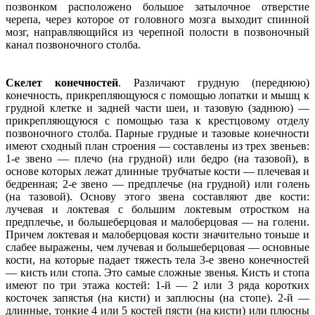
позвонком расположено большое затылочное отверстие
черепа, через которое от головного мозга выходит спинной
мозг, направляющийся из черепной полости в позвоночный
канал позвоночного столба.
Скелет конечностей
. Различают грудную (переднюю)
конечность, прикрепляющуюся с помощью лопатки и мышц к
грудной клетке и задней части шеи, и тазовую (заднюю) —
прикрепляющуюся с помощью таза к крестцовому отделу
позвоночного столба. Парные грудные и тазовые конечности
имеют сходный план строения — составлены из трех звеньев:
1-е звено — плечо (на грудной) или бедро (на тазовой), в
основе которых лежат длинные трубчатые кости — плечевая и
бедренная; 2-е звено — предплечье (на грудной) или голень
(на тазовой). Основу этого звена составляют две кости:
лучевая и локтевая с большим локтевым отростком на
предплечье, и большеберцовая и малоберцовая — на голени.
Причем локтевая и малоберцовая кости значительно тоньше и
слабее выражены, чем лучевая и большеберцовая — основные
кости, на которые падает тяжесть тела 3-е звено конечностей
— кисть или стопа. Это самые сложные звенья. Кисть и стопа
имеют по три этажа костей: 1-й — 2 или 3 ряда коротких
косточек запястья (на кисти) и заплюсны (на стопе). 2-й —
длинные, тонкие 4 или 5 костей пясти (на кисти) или плюсны