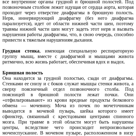
все внутренние органы грудной и брюшной полостей. Под
позвоночным столбом лежит идущая от сердца аорта, которая
проходит через отверстие диафрагмы в брюшную полость.
Нерв, иннервирующий диафрагму (без него диафрагма
парализуется), идет от области нижней части шеи, поэтому
травмы нижней части шеи могут задеть этот нерв и вызвать
нарушения работы диафрагмы, что, в свою очередь, способно
привести к тяжелым нарушениям дыхания.
Грудная стенка
, имеющая специальную респираторную
группу мышц, вместе с диафрагмой и мышцами живота
ритмично, всю жизнь работает, обеспечивая вдох и выдох.
Брюшная полость
Она находится за грудной полостью, сзади от диафрагмы.
Стенками ее снизу и с боков служат мышцы стенки живота, а
сверху поясничный отдел позвоночного столба. Под
поясницей в брюшной полости лежат почки. Они
«отфильтровывают» из крови вредные продукты белкового
обмена — мочевину. Моча из почек по мочеточникам
выводится в мочевой пузырь, шейка которого имеет
сфинктер, связанный с крестцовыми центрами спинного
мозга. При травме в этой области могут быть нарушены
центры, вследствие чего происходит непроизвольное
мочеиспускание. В мочевом пузыре, расположенном в низу