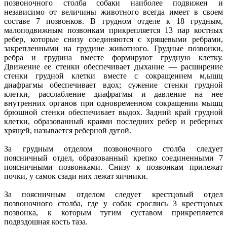
позвоночного столба собаки наиболее подвижен и
независимо от величины животного всегда имеет в своем
составе 7 позвонков. В грудном отделе к 18 грудным,
малоподвижным позвонкам прикрепляется 13 пар костных
ребер, которые снизу соединяются с хрящевыми ребрами,
закрепленными на грудине животного. Грудные позвонки,
ребра и грудина вместе формируют грудную клетку.
Движение ее стенки обеспечивает дыхание — расширение
стенки грудной клетки вместе с сокращением м,ышц
диафрагмы обеспечивает вдох; сужение стенки грудной
клетки, расслабление диафрагмы и давление на нее
внутренних органов при одновременном сокращении мышц
брюшной стенки обеспечивает выдох. Задний край грудной
клетки, образованный краями последних ребер и реберных
хрящей, называется реберной дугой.
За грудным отделом позвоночного столба следует
поясничный отдел, образованный крепко соединенными 7
поясничными позвонками. Снизу к позвонкам прилежат
почки, у самок сзади них лежат яичники.
За поясничным отделом следует крестцовый отдел
позвоночного столба, где у собак срослись 3 крестцовых
позвонка, к которым тугим суставом прикрепляется
подвздошная кость таза.