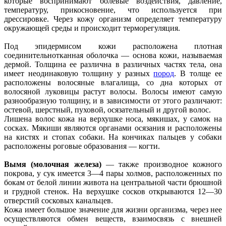
которые воспринимают болевые воздействия, давление,
температуру, прикосновение, что используется при
дрессировке. Через кожу организм определяет температуру
окружающей среды и происходит терморегуляция.
Под эпидермисом кожи расположена плотная
соединительнотканная оболочка — основа кожи, называемая
дермой. Толщина ее различна в различных частях тела, она
имеет неодинаковую толщину у разных
пород
. В толще ее
расположены волосяные влагалища, со дна которых от
волосяной луковицы растут волосы. Волосы имеют самую
разнообразную толщину, и в зависимости от этого различают:
остевой, шерстный, пуховой, осязательный и другой волос.
Лишена волос кожа на верхушке носа, мякишах, у самок на
сосках. Мякиши являются органами осязания и расположены
на кистях и стопах собаки. На кончиках пальцев у собаки
расположены роговые образования — когти.
Вымя (молочная железа)
— также производное кожного
покрова, у сук имеется 3—4 пары холмов, расположенных по
бокам от белой линии живота на центральной части брюшной
и грудной стенок. На верхушке сосков открываются 12—30
отверстий сосковых канальцев.
Кожа имеет большое значение для жизни организма, через нее
осуществляются обмен веществ, взаимосвязь с внешней