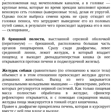
расположенная над мочеполовым каналом, а в головке —
крупные вены, которые во время эрекции заполняют кровью
венозную сеть головки (кавернозные тела), делая ее упругой.
Однако после выброса семени кровь не сразу отходит от
головки пениса, что затрудняет выведение его из половых
путей самки, в результате чего происходит задержка его в них
— склещивани¸.
В брюшной полости,
выстланной серозной оболочкой
(перитонеум) — брюшиной, расположена большая часть
органов пищеварения. Сразу сзади диафрагмы, левее
срединной линии, лежит желудок, в который впадает
пищевод и выходит двенадцатиперстная кишка (в нее
открываются протоки печени и поджелудочной железы).
Желудок собаки
сравнительно (по отношению к массе тела)
объемист и в этом отношении превосходит желудки других
домашних животных. Выход из него закрывается
специальными кольцевыми мышцами — сфинктерами, работа
которых регулируется нервной системой. Как только пищевая
масса полностью обработана в желудке, сфинктер
рефлекторно открывается, и с помощью сокращения мышц
желудка пища эвакуируется в тонкий отдел кишечника.
Правее к диафрагме прикреплена печень, которая и курсирует
вместе с ней при вдохе и выдохе.