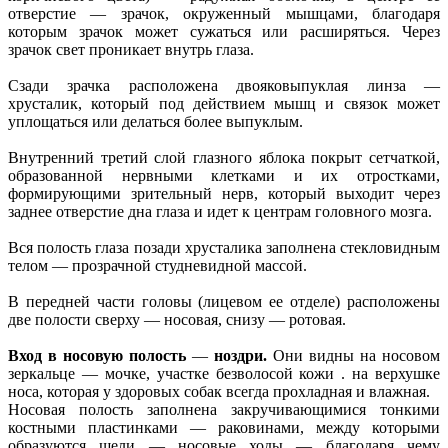
отверстие — зрачок, окруженный мышцами, благодаря
которым зрачок может сужаться или расширяться. Через
зрачок свет проникает внутрь глаза.
Сзади зрачка расположена двояковыпуклая линза —
хрусталик, который под действием мышц и связок может
уплощаться или делаться более выпуклым.
Внутренний третий слой глазного яблока покрыт сетчаткой,
образованной нервными клетками и их отростками,
формирующими зрительный нерв, который выходит через
заднее отверстие дна глаза и идет к центрам головного мозга.
Вся полость глаза позади хрусталика заполнена стекловидным
телом — прозрачной студневидной массой.
В передней части головы (лицевом ее отделе) расположены
две полости сверху — носовая, снизу — ротовая.
Вход в носовую полость
—
ноздри.
Они видны на носовом
зеркальце — мочке, участке безволосой кожи . на верхушке
носа, которая у здоровых собак всегда прохладная и влажная.
Носовая полость заполнена закручивающимися тонкими
костными пластинками — раковинами, между которыми
образуются щели — носовые ходы — благодаря чему