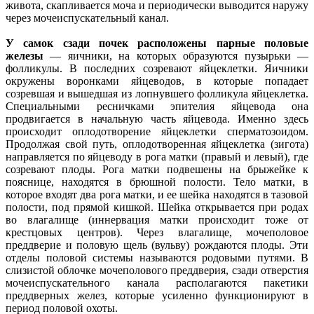
живота, скапливается моча и периодически выводится наружу
через мочеиспускательный канал.
У самок сзади почек расположены парные половые
железы
— яичники, на которых образуются пузырьки —
фолликулы. В последних созревают яйцеклетки. Яичники
окружены воронками яйцеводов, в которые попадает
созревшая и вышедшая из лопнувшего фолликула яйцеклетка.
Специальными ресничками эпителия яйцевода она
продвигается в начальную часть яйцевода. Именно здесь
происходит оплодотворение яйцеклетки сперматозоидом.
Продолжая свой путь, оплодотворенная яйцеклетка (зигота)
направляется по яйцеводу в рога матки (правый и левый), где
созревают плоды. Рога матки подвешены на брыжейке к
пояснице, находятся в брюшной полости. Тело матки, в
которое входят два рога матки, и ее шейка находятся в тазовой
полости, под прямой кишкой. Шейка открывается при родах
во влагалище (иннервация матки происходит тоже от
крестцовых центров). Через влагалище, мочеполовое
преддверие и половую щель (вульву) рождаются плоды. Эти
отделы половой системы называются родовыми путями. В
слизистой облочке мочеполового преддверия, сзади отверстия
мочеиспускательного канала располагаются пакетики
преддверных желез, которые усиленно функционируют в
период половой охоты.