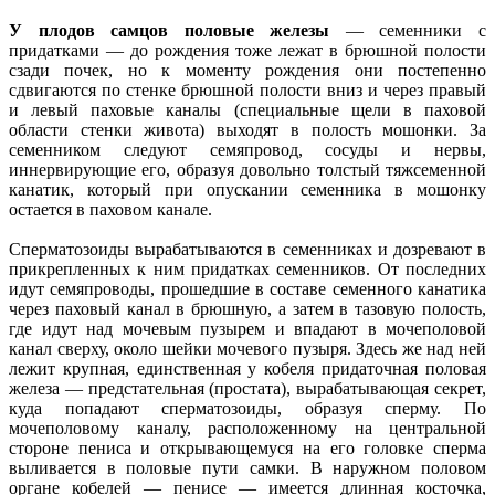
У плодов самцов половые железы
— семенники с
придатками — до рождения тоже лежат в брюшной полости
сзади почек, но к моменту рождения они постепенно
сдвигаются по стенке брюшной полости вниз и через правый
и левый паховые каналы (специальные щели в паховой
области стенки живота) выходят в полость мошонки. За
семенником следуют семяпровод, сосуды и нервы,
иннервирующие его, образуя довольно толстый тяжсеменной
канатик, который при опускании семенника в мошонку
остается в паховом канале.
Сперматозоиды вырабатываются в семенниках и дозревают в
прикрепленных к ним придатках семенников. От последних
идут семяпроводы, прошедшие в составе семенного канатика
через паховый канал в брюшную, а затем в тазовую полость,
где идут над мочевым пузырем и впадают в мочеполовой
канал сверху, около шейки мочевого пузыря. Здесь же над ней
лежит крупная, единственная у кобеля придаточная половая
железа — предстательная (простата), вырабатывающая секрет,
куда попадают сперматозоиды, образуя сперму. По
мочеполовому каналу, расположенному на центральной
стороне пениса и открывающемуся на его головке сперма
выливается в половые пути самки. В наружном половом
органе кобелей — пенисе — имеется длинная косточка,