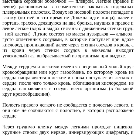
выстлана серозной оболочкой — плеврой. Легкие (правое и
левое) расположены в герметически закрытых отдельных
плевральных полостях. Воздух из носовой полости попадает в
глотку (по ней в это время не Должна идти пища), далее в
гортань, трахею, делящуюся на два бронха, идущих в правое и
левое легкое (вдох и выдох связаны с движением стенки груд-
. ной клетки). Л¸гкие состоят из массы пузырьков — альвеол,
густо оплетенных сосудами, в которые поступает при вдохе
кислород, проникающий далее через стенки сосудов в кровь, а
из крови через стенки сосудов в альвеолы выходит
углекислый газ, выбрасываемый из организма при выдохе.
Между сердцем и легкими имеется специальный малый круг
кровообращения или круг газообмена, по которому кровь из
сердца направляется в легкие и снова поступает из легких в
сердце, после чего только кровь, обогащенная кислородом, из
сердца направляется в сосуды всего организма (в большой
круг кровообращения).
Полость правого легкого не сообщается с полостью левого, и
они обе не сообщаются с полостью, в которой расположено
сердце.
Через грудную клетку между легкими проходят пищевод,
крупные стволы двух нервов, иннервирующих диафрагму, и