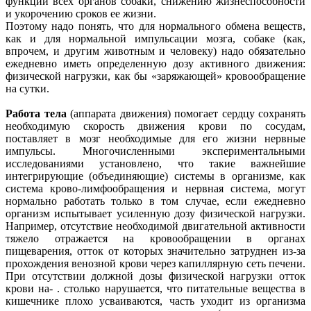
функций всех органов собаки, снижению жизнеспособности
и укорочению сроков ее жизни.
Поэтому надо понять, что для нормального обмена веществ,
как и для нормальной импульсации мозга, собаке (как,
впрочем, и другим животным и человеку) надо обязательно
ежедневно иметь определенную дозу активного движения:
физической нагрузки, как бы «заряжающей» кровообращение
на сутки.
Работа тела
(аппарата движения) помогает сердцу сохранять
необходимую скорость движения крови по сосудам,
поставляет в мозг необходимые для его жизни нервные
импульсы. Многочисленными экспериментальными
исследованиями установлено, что такие важнейшие
интегрирующие (объединяющие) системы в организме, как
система крово-лимфообращения и нервная система, могут
нормально работать только в том случае, если ежедневно
организм испытывает усиленную дозу физической нагрузки.
Например, отсутствие необходимой двигательной активности
тяжело отражается на кровообращении в органах
пищеварения, отток от которых значительно затруднен из-за
прохождения венозной крови через капиллярную сеть печени.
При отсутствии должной дозы физической нагрузки отток
крови на- . столько нарушается, что питательные вещества в
кишечнике плохо усваиваются, часть уходит из организма