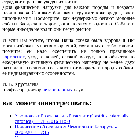
страдают и раньше уходят из жизни.
Доза физической нагрузки для каждой породы и возраста
неодинакова. Слишком большая нагрузка так же вредна, как и
гиподинамия. Посмотрите, как неудержимо бегают молодые
собаки. Засидевшись дома, они носятся с радостью. Собаки в
норме никогда не ходят, они бегут рысцой.
И если Вы хотите, чтобы Ваша собака была здорова и Вы
могли избежать многих огорчений, связанных с ее болезнями,
помните: ей надо обеспечить не только правильное
кормление
, уход за кожей, свежий воздух, но и обязательно
ежедневную активную физическую нагрузку не менее двух
раз в день, а величина ее зависит от возраста и породы собаки,
ее индивидуальных особенностей.
И. В. Хрусталева
профессор, доктор
ветеринарных
наук
вас может заинтересовать:
Хронический катаральный гастрит (Gastritis catarrhalis
chronica) -
11/11/2016 11:50
Положение об открытом Чемпионате Беларуси -
06/05/2014 17:15