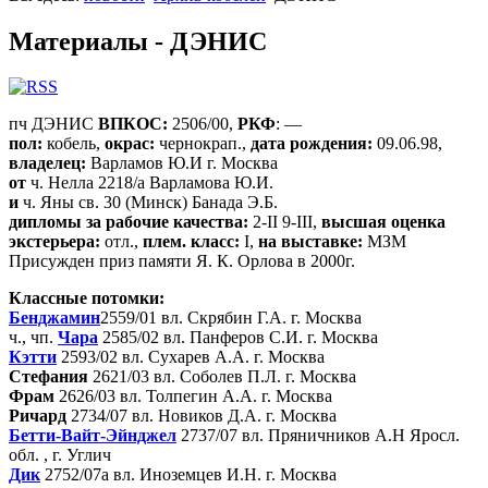
Материалы - ДЭНИС
пч ДЭНИС
ВПКОС:
2506/00,
РКФ
: —
пол:
кобель,
окрас:
чернокрап.,
дата рождения:
09.06.98,
владелец:
Варламов Ю.И г. Москва
от
ч. Нелла 2218/а Варламова Ю.И.
и
ч. Яны св. 30 (Минск) Банада Э.Б.
дипломы за рабочие качества:
2-II 9-III,
высшая оценка
экстерьера:
отл.,
плем. класс:
I,
на выставке:
МЗМ
Присужден приз памяти Я. К. Орлова в 2000г.
Классные потомки:
Бенджамин
2559/01 вл. Скрябин Г.А. г. Москва
ч., чп.
Чара
2585/02 вл. Панферов С.И. г. Москва
Кэтти
2593/02 вл. Сухарев А.А. г. Москва
Стефания
2621/03 вл. Соболев П.Л. г. Москва
Фрам
2626/03 вл. Толпегин А.А. г. Москва
Ричард
2734/07 вл. Новиков Д.А. г. Москва
Бетти-Вайт-Эйнджел
2737/07 вл. Пряничников А.Н Яросл.
обл. , г. Углич
Дик
2752/07а вл. Иноземцев И.Н. г. Москва