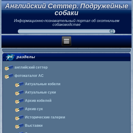
Английский Сеттер. Подружейные
собаки
Информационно-познавательный портал об охотничьем
собаководстве
разделы
английский сеттер
фотокаталог АС
Актуальные кобели
Актуальные суки
Архив кобелей
Архив сук
Исторические галереи
Выставки