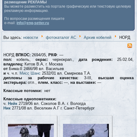
размещение РЕКЛАМЫ
Вы можете разместить на портале графическую или текстовую целевую
рекламную информацию.
По вопросам размещения пишите
e-mail:
info@eng-setter.ru
Вы здесь:
новости
фотокаталог АС
Архив кобелей
НОРД
НОРД
ВПКОС:
2694/05,
РКФ
: —
пол:
кобель,
окрас:
чернокрап.,
дата рождения:
25.02.04,
владелец:
Китов В.А, г. Москва
от
Бима-II 2466/98 вл. Васильев
и
ч. ч.п.
Мисс Шанс
2532/01 вл. Смирнова Т.А.
дипломы за рабочие качества:
3-III,
высшая оценка
экстерьера:
отл.,
плем. класс:
—,
на выставке:
—
Классные потомки:
нет
Классные однопометники:
ч.
Нейк
2719/06 вл. Соколов В.А. г. Вологда
Ник
2771/08 вл. Веселкин А.Г г. Санкт-Петербург