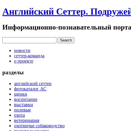
Английский Сеттер. Подруже
Информационно-познавательный портал
новости
сеттер-команда
о проекте
разделы
английский сеттер
фотокаталог АС
щенки
воспитание
выставки
полевые
охота
ветеринария
охотничье собаководство
полезные ссылки