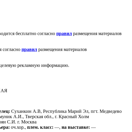
водится бесплатно согласно
правил
размещения материалов
я согласно
правил
размещения материалов
ю целевую рекламную информацию.
НАЯ
елец:
Суханкин А.В, Республика Марий Эл, пгт. Медведево
ник А.И., Тверская обл., г. Красный Холм
ян С.И. г. Москва
ьера:
оч.хор.,
плем. класс:
—,
на выставке:
—