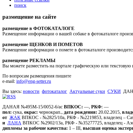
поиск
размещение на сайте
размещение в ФОТОКАТАЛОГЕ
Размещение информации о вашей собаке в фотокаталоге произ
размещение ЩЕНКОВ И ПОМЕТОВ
Размещение информации о помете в фотокаталоге производитс
размещение РЕКЛАМЫ
Вы можете разместить на портале графическую или текстову
По вопросам размещения пишите
e-mail:
info@eng-setter.ru
Вы здесь:
новости
фотокаталог
Актуальные суки
СУКИ
ДА
ДАНАЯ №495М-15/0052-6/ас
ВПКОС:
—,
РКФ
: —
пол:
сука,
окрас:
чернокрап.,
дата рождения:
20.02.2015,
влад
от
ЖАК
ВПКОС - №2825/10а, РКФ - №2219853, владелец – Саму
и
ЛАНА
ВПКОС №2902/13а, РКФ - №35277725, владелец - Азо
дипломы за рабочие качества:
1 – III,
высшая оценка экстер