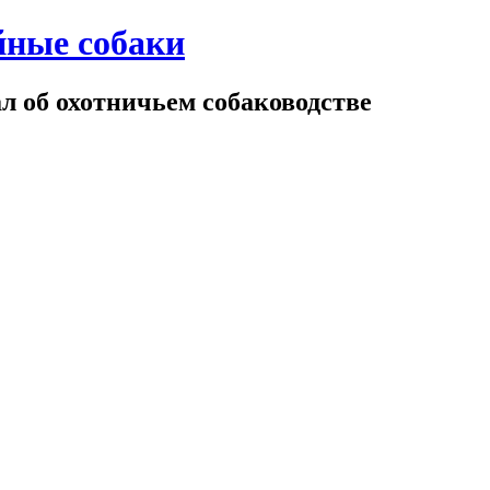
йные собаки
 об охотничьем собаководстве