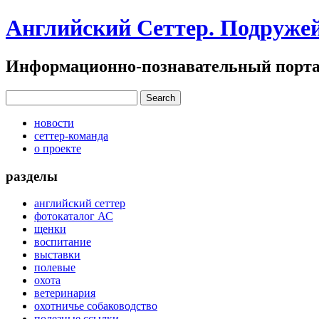
Английский Сеттер. Подруже
Информационно-познавательный портал
новости
сеттер-команда
о проекте
разделы
английский сеттер
фотокаталог АС
щенки
воспитание
выставки
полевые
охота
ветеринария
охотничье собаководство
полезные ссылки