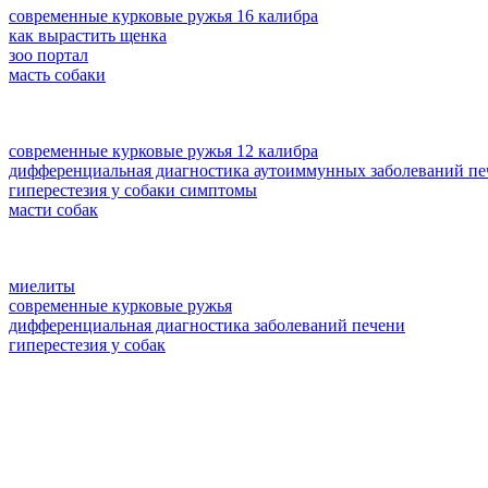
современные курковые ружья 16 калибра
как вырастить щенка
зоо портал
масть собаки
современные курковые ружья 12 калибра
дифференциальная диагностика аутоиммунных заболеваний пе
гиперестезия у собаки симптомы
масти собак
миелиты
современные курковые ружья
дифференциальная диагностика заболеваний печени
гиперестезия у собак