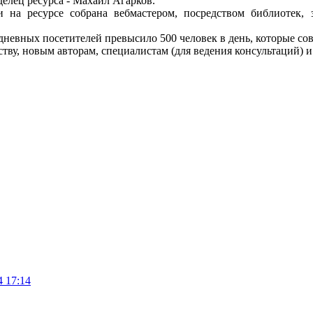
елец ресурса - Махаил Агарков.
и на ресурсе собрана вебмастером, посредством библиотек
дневных посетителей превысило 500 человек в день, которые со
тву, новым авторам, специалистам (для ведения консультаций) 
4 17:14