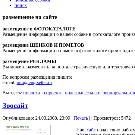
поиск
размещение на сайте
размещение в ФОТОКАТАЛОГЕ
Размещение информации о вашей собаке в фотокаталоге произ
размещение ЩЕНКОВ И ПОМЕТОВ
Размещение информации о помете в фотокаталоге производитс
размещение РЕКЛАМЫ
Вы можете разместить на портале графическую или текстову
По вопросам размещения пишите
e-mail:
info@eng-setter.ru
Вы здесь:
новости
о проекте
полезные ссылки
зоопорталы и 
Зоосайт
Опубликовано: 24.03.2008, 23:09
|
Печать
|
| Просмотров: 5472
Наш
сайт
начал свою работу