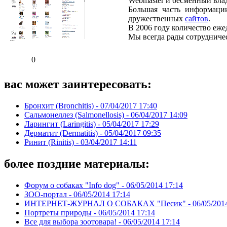
Webmaster и бесменный влад
Большая часть информаци
дружественных
сайтов
.
В 2006 году количество еже
Мы всегда рады сотрудничес
0
вас может заинтересовать:
Бронхит (Bronchitis) -
07/04/2017 17:40
Сальмонеллез (Salmonellosis) -
06/04/2017 14:09
Ларингит (Laringitis) -
05/04/2017 17:29
Дерматит (Dermatitis) -
05/04/2017 09:35
Ринит (Rinitis) -
03/04/2017 14:11
более поздние материалы:
Форум о собаках "Info dog" -
06/05/2014 17:14
ЗОО-портал -
06/05/2014 17:14
ИНТЕРНЕТ-ЖУРНАЛ О СОБАКАХ "Песик" -
06/05/201
Портреты природы -
06/05/2014 17:14
Все для выбора зоотовара! -
06/05/2014 17:14