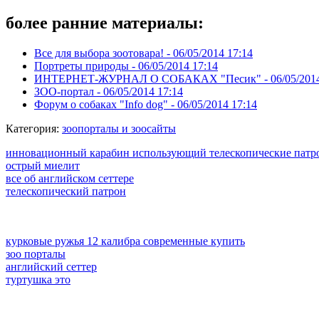
более ранние материалы:
Все для выбора зоотовара! -
06/05/2014 17:14
Портреты природы -
06/05/2014 17:14
ИНТЕРНЕТ-ЖУРНАЛ О СОБАКАХ "Песик" -
06/05/201
ЗОО-портал -
06/05/2014 17:14
Форум о собаках "Info dog" -
06/05/2014 17:14
Категория:
зоопорталы и зоосайты
инновационный карабин использующий телескопические патр
острый миелит
все об английском сеттере
телескопический патрон
курковые ружья 12 калибра современные купить
зоо порталы
английский сеттер
туртушка это