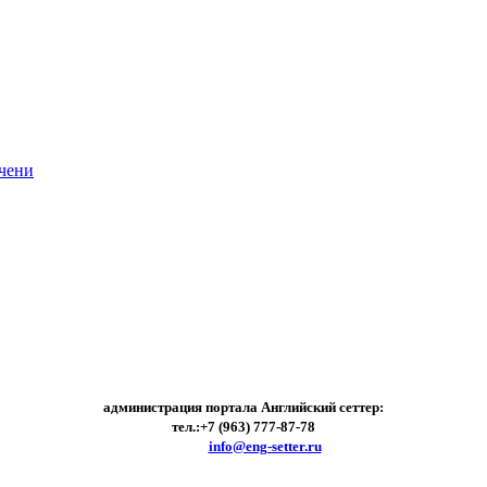
чени
администрация портала Английский сеттер:
тел.:+7 (963) 777-87-78
e-mail:
info@eng-setter.ru