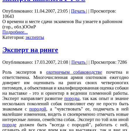
Опубликовано: 11.04.2007, 23:05
|
Печать
|
| Просмотров:
10643
О времени и месте сдачи экзаменов Вы узнаете в районном
(гор., обл.)ООиР
Подробнее...
Категория:
эксперты
Эксперт на ринге
Опубликовано: 17.03.2007, 21:08
|
Печать
|
| Просмотров: 7286
Роль экспертов в
охотничьем собаководстве
почетна и
ответственна. Многочисленная армия охотников ежегодно
доверяет им оценивать на рингах своих четвероногих
питомцев, а объективная и квалифицированная оценка собаки
на выставке - это и ориентир в ведении племенной работы.
Эксперт направляет развитие
породы
, так как опыт и знание
нескольких поколений собак позволяют ему не просто быть
знакомым с
породой
, а "чувствовать" ее, подмечать в ней
малейшие изменения, видеть и своевременно отмечать новые
интересные линии, семейства собак. Эксперт по той или иной
породе
должен быть "всегда с породой", работать с ней,
отдавать ей все свое врем как на выставках, так и вне их.