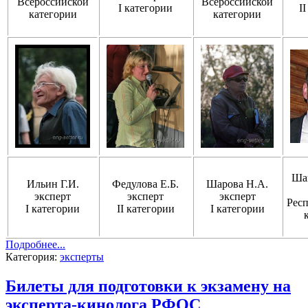
Всероссийской
Всероссийской
I категории
I
категории
категории
Шаг
Ильин Г.И.
Федулова Е.Б.
Шарова Н.А.
эксперт
эксперт
эксперт
Рес
I категории
II категории
I категории
Подробнее...
Категория:
эксперты
Билеты для подготовки к экзамену на
эксперта-кинолога РФОС