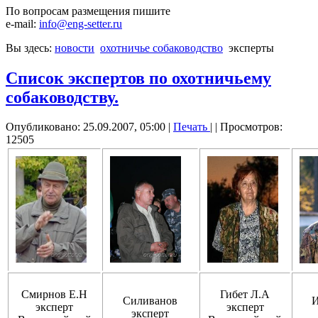
По вопросам размещения пишите
e-mail:
info@eng-setter.ru
Вы здесь:
новости
охотничье собаководство
эксперты
Список экспертов по охотничьему
собаководству.
Опубликовано: 25.09.2007, 05:00
|
Печать
|
| Просмотров:
12505
Смирнов Е.Н
Гибет Л.А
Силиванов
И
эксперт
эксперт
эксперт