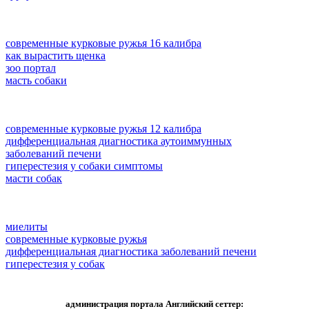
современные курковые ружья 16 калибра
как вырастить щенка
зоо портал
масть собаки
современные курковые ружья 12 калибра
дифференциальная диагностика аутоиммунных
заболеваний печени
гиперестезия у собаки симптомы
масти собак
миелиты
современные курковые ружья
дифференциальная диагностика заболеваний печени
гиперестезия у собак
администрация портала Английский сеттер: