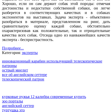
Хорошо, если он сам держит собак этой породы: отмечая
достоинства и недостатки собственной собаки, он легче
разберется в соответствующих качествах и в собаках
экспонентов на выставках. Задача эксперта - объективно
разобраться в материале, представленном на ринг, дать
сравнительную оценку каждой собаке, обстоятельно
охарактеризовав как положительные, так и отрицательные
качества всех собак. Отсюда одно из наиважнейших качеств
эксперта - беспристрастность.
Подробнее...
Категория:
эксперты
инновационный карабин использующий телескопические
патроны
острый миелит
все об английском сеттере
телескопический патрон
курковые ружья 12 калибра современные купить
зоо порталы
английский сеттер
туртушка это