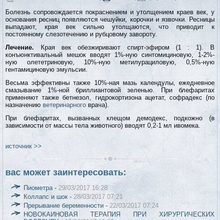
Болезнь сопровождается покраснением и утолщением краев век, у
основания ресниц появляются чешуйки, корочки и язвочки. Ресницы
выпадают, края век сильно утолщаются, что приводит к
постоянному слезотечению и рубцовому завороту.
Лечение.
Края век обезжиривают спирт-эфиром (1 : 1). В
конъюнктивальный мешок вводят 1%-ную синтомициновую, 1-2%-
ную олететриновую, 10%-ную метилурациловую, 0,5%-ную
гентамициновую эмульсии.
Весьма эффективны также 10%-ная мазь календулы, ежедневное
смазывание 1%-ной бриллиантовой зеленью. При блефаритах
применяют также бетнезол, гидрокортизона ацетат, софрадекс (по
назначению
ветеринарного
врача).
При блефаритах, вызванных клещом демодекс, подкожно (в
зависимости от массы тела животного) вводят 0,2-1 мл ивомека.
источник >>
вас может заинтересовать:
Пиометра -
29/03/2017 16:28
Коллапс и шок -
28/03/2017 07:21
Прерывание беременности -
22/03/2017 07:24
НОВОКАИНОВАЯ ТЕРАПИЯ ПРИ ХИРУРГИЧЕСКИХ