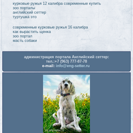
курковые ружья 12 калибра современные купить
зоо порталы
английский сеттер
туртушка это
современные курковые ружья 16 калибра
как вырастить щенка
зоо портал
масть собаки
администрация портала Английский сеттер:
тел.:+7 (963) 777-87-78
e-mail:
info@eng-setter.ru