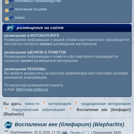
охотничье собаководство
полезные ссылки
поиск
размещение на сайте
размещение в ФОТОКАТАЛОГЕ
Размещение информации о вашей собаке в фотокаталоге производится
бесплатно согласно
правил
размещения материалов
размещение ЩЕНКОВ И ПОМЕТОВ
Размещение информации о помете в фотокаталоге производится
согласно
правил
размещения материалов
размещение РЕКЛАМЫ
Вы можете разместить на портале графическую или текстовую целевую
рекламную информацию.
По вопросам размещения пишите
e-mail:
info@eng-setter.ru
Вы здесь:
новости
ветеринария
традиционная ветеринария
Хирургические заболевания
Воспаление век (блефарит)
(Blepharitis)
Воспаление век (блефарит) (Blepharitis)
Опубликовано: 25.11.2016, 17:19
|
Печать
|
| Просмотров: 5478