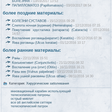
БОЛЕЗНЯХ -
13/03/2017 13:53
ПАПИЛЛОМАТОЗ (Papillomatosis) -
03/03/2017 08:54
более поздние материалы:
БОЛЕЗНИ СУСТАВОВ -
15/12/2016 09:28
Слепота ночная (куриная) (Hemeralopia) -
12/12/2016 07:15
Помутнение хрусталика (катаракта) (Cataracta) -
07/12/2016
14:57
Воспаление роговицы(кератит) (Keratitis) -
05/12/2016 07:36
Язва роговицы (Ulcus keratae) -
01/12/2016 10:17
более ранние материалы:
Раны -
22/11/2016 15:51
Конъюнктивит (Conjunctivitis) -
21/11/2016 08:32
Воспаление уха (отит) (Otitis) -
16/11/2016 16:21
Раны век (Vulnus palpebrae) -
10/11/2016 15:01
Язва ушной раковины (UIcus othae) -
08/11/2016 14:30
Категория:
Хирургические заболевания
инновационный карабин использующий
телескопические патроны
острый миелит
все об английском сеттере
телескопический патрон