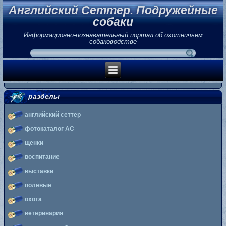
Английский Сеттер. Подружейные
собаки
Информационно-познавательный портал об охотничьем
собаководстве
разделы
английский сеттер
фотокаталог АС
щенки
воспитание
выставки
полевые
охота
ветеринария