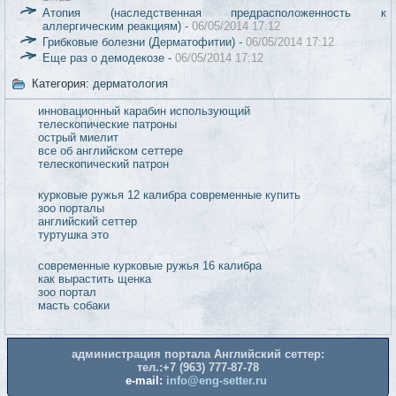
Атопия (наследственная предрасположенность к
аллергическим реакциям) -
06/05/2014 17:12
Грибковые болезни (Дерматофитии) -
06/05/2014 17:12
Еще раз о демодекозе -
06/05/2014 17:12
Категория:
дерматология
современные курковые ружья 12 калибра
дифференциальная диагностика аутоиммунных
заболеваний печени
гиперестезия у собаки симптомы
масти собак
миелиты
современные курковые ружья
дифференциальная диагностика заболеваний печени
гиперестезия у собак
администрация портала Английский сеттер:
тел.:+7 (963) 777-87-78
e-mail:
info@eng-setter.ru