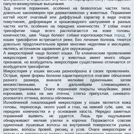
папуло-везикулезные высыпания.
Зуд очагов поражения, особенно на безволосых частях тела,
довольно закономерен при дерматомикозах у животных. Поражения
когтей носят очаговый или диффузный характер в виде очагов
помутнения, деформации и крошковидного шелушения в разных
частях когтя, особенно на передних конечностях. У собак очаги
трихофитии чаще всего располагаются на коже головы,
конечностях, шее. Чаще болеют собаки короткошерстных
пород
. У
кошек трихофития встречается реже, Без лечения болезнь тянется
довольно продолжительное время многими неделями и месяцами,
являясь источником заражения для окружающих.
А микроспорией чаще болеют кошки. По клиническим проявлениям
микроспория и трихофития у животных имеет много общих
признаков, но возбудитель микроспории существенно отличается от
возбудителя трихофитии.
Микроспория у кошек весьма разнообразна в своих проявлениях.
Острые, яркие формы болезни характеризуются очагами облысения
разного размера, вначале мелкими одиночными, затем
множественными, а в дальнейшем сливающимися,
распространенными. Очаги поражения покрыты чешуйками, реже
корочками, кожа на них отечна, слегка припухлая, синевато-
розоватого оттенка, волосы обломаны.
Излюбленной локализацией микроспории у кошек является кожа
головы, переносица, около ушей и глаз, на нижней губе, шее, на
передних конечностях и у основания хвоста. Нередко заметных
поражений выявить не удается. Лишь при ощупывании
обнаруживают мелкие узелки и корочки. Поражаются совсем
одиночные пушковые волосы на внутренней поверхности ушных
раковин, волосы бровей, ресниц и усов. Очаги микроспории и
отдельные пораженные волосы дают специфическое свечение при