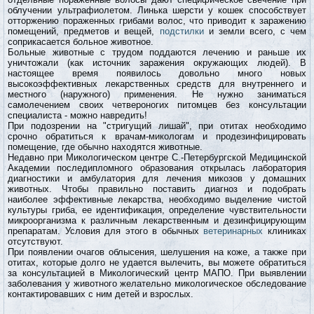
облучении ультрафиолетом. Линька шерсти у кошек способствует
отторжению пораженных грибами волос, что приводит к заражению
помещений, предметов и вещей,
подстилки
и земли всего, с чем
соприкасается больное животное.
Больные животные с трудом поддаются лечению и раньше их
уничтожали (как источник заражения окружающих людей). В
настоящее время появилось довольно много новых
высокоэффективных лекарственных средств для внутреннего и
местного (наружного) применения. Не нужно заниматься
самолечением своих четвероногих питомцев без консультации
специалиста - можно навредить!
При подозрении на "стригущий лишай", при отитах необходимо
срочно обратиться к врачам-микологам и продезинфицировать
помещение, где обычно находятся животные.
Недавно при Микологическом центре С.-Петербургской Медицинской
Академии последипломного образования открылась лаборатория
диагностики и амбулатория для лечения микозов у домашних
животных. Чтобы правильно поставить диагноз и подобрать
наиболее эффективные лекарства, необходимо выделение чистой
культуры гриба, ее идентификация, определение чувствительности
микроорганизма к различным лекарственным и дезинфицирующим
препаратам. Условия для этого в обычных
ветеринарных
клиниках
отсутствуют.
При появлении очагов облысения, шелушения на коже, а также при
отитах, которые долго не удается вылечить, вы можете обратиться
за консультацией в Микологический центр МАПО. При выявлении
заболевания у животного желательно микологическое обследование
контактировавших с ним детей и взрослых.