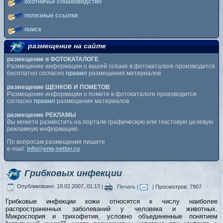
охотничье собаководство
полезные ссылки
поиск
размещение на сайте
размещение в ФОТОКАТАЛОГЕ
Размещение информации о вашей собаке в фотокаталоге производится
бесплатно согласно
правил
размещения материалов
размещение ЩЕНКОВ И ПОМЕТОВ
Размещение информации о помете в фотокаталоге производится
согласно
правил
размещения материалов
размещение РЕКЛАМЫ
Вы можете разместить на портале графическую или текстовую целевую
рекламную информацию.
По вопросам размещения пишите
e-mail:
info@eng-setter.ru
Гpибковых инфекции
Опубликовано: 19.02.2007, 01:13
|
Печать
|
| Просмотров: 7907
Грибковые инфекции кожи относятся к числу наиболее
распространенных заболеваний у человека и животных.
Микроспория и трихофетия, условно объединенные понятием