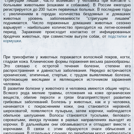
"стригущий лишай", часто возникают у человека при контакте с
больными животными (кошками и собаками). В России ежегодно
регистрируется до 200 тысяч первичных больных. В последние годы
с увеличением в городах количества бездомных и домашних
животных уровень заболеваемости "стригущим лишаем"
поднимается. Число пораженных домашних животных сезонно
варьирует - наибольшее количество приходится на летне-осенний
период. Заражение происходит контактно от инфицированных
бродячих животных, при совместном выгуле собак, от
подстилки
и
кормушки
.
При трихофитии у животных поражается волосяной покров, когти,
гладкая кожа. Клинические формы поражения весьма разнообразны.
Это связано с остротой течения болезни, степени его
распространения и давностью заболевания. Нередко встречаются
хронические, атипичные, стертые, с трудом выявляемые болезни,
протекающие месяцами и являющиеся источником заражения
человека.
В развитии болезни у животного и человека имеются общие черты.
Всякого рода мелкие травмы, отложения на коже органических
веществ, обилие перхоти и грязи благоприятствуют развитию
грибковых заболеваний. Болезнь у животных, как и у человека,
начинается с покраснением кожи, она становится неровной,
шероховатой, появляются пузырьки, затем корочки, наблюдается
обильное шелушение. Волосы становятся тусклыми, беловато-
сероватыми, иногда пучками в разных направлениях выходят из
корочки. В дальнейшем они обламываются и отпадают вместе с
корочками. В связи с этим образуются очаги облысения и
шелушения. В отдельных случаях по периферии могут наблюдаться