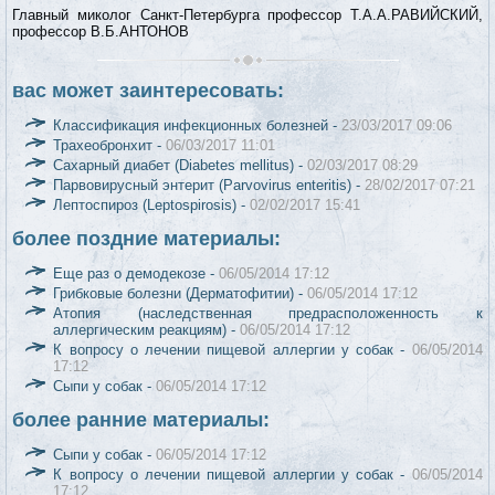
Главный миколог Санкт-Петербурга профессор Т.А.А.РАВИЙСКИЙ,
профессор В.Б.АHТОHОВ
вас может заинтересовать:
Классификация инфекционных болезней -
23/03/2017 09:06
Трахеобронхит -
06/03/2017 11:01
Сахарный диабет (Diabetes mellitus) -
02/03/2017 08:29
Парвовирусный энтерит (Parvovirus enteritis) -
28/02/2017 07:21
Лептоспироз (Leptospirosis) -
02/02/2017 15:41
более поздние материалы:
Еще раз о демодекозе -
06/05/2014 17:12
Грибковые болезни (Дерматофитии) -
06/05/2014 17:12
Атопия (наследственная предрасположенность к
аллергическим реакциям) -
06/05/2014 17:12
К вопросу о лечении пищевой аллергии у собак -
06/05/2014
17:12
Сыпи у собак -
06/05/2014 17:12
более ранние материалы:
Сыпи у собак -
06/05/2014 17:12
К вопросу о лечении пищевой аллергии у собак -
06/05/2014
17:12