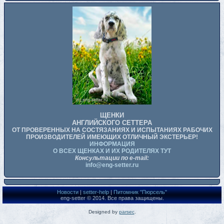
ЩЕНКИ
АНГЛИЙСКОГО СЕТТЕРА
ОТ ПРОВЕРЕННЫХ НА СОСТЯЗАНИЯХ И ИСПЫТАНИЯХ РАБОЧИХ
ПРОИЗВОДИТЕЛЕЙ ИМЕЮЩИХ ОТЛИЧНЫЙ ЭКСТЕРЬЕР!
ИНФОРМАЦИЯ
О ВСЕХ ЩЕНКАХ И ИХ РОДИТЕЛЯХ ТУТ
Консультации по e-mail:
info@eng-setter.ru
Новости
|
setter-help
|
Питомник "Пюрсель"
eng-setter © 2014. Все права защищены.
Designed by
parsec
.