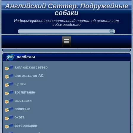
Английский Сеттер. Подружейные
собаки
Информационно-познавательный портал об охотничьем
собаководстве
разделы
английский сеттер
фотокаталог АС
щенки
воспитание
выставки
полевые
охота
ветеринария